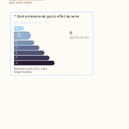
peu performant
* Dont émissions de gaz à effet de serre
Peu d'émissions de CO
2
A
6
B
kg CO
/m
/an
2
2
C
D
E
F
G
Émissions de CO
très
2
importantes