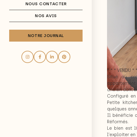
NOUS CONTACTER
NOS AVIS
NOTRE JOURNAL
* * * VENDU * *
Situé au cro
appartement 
ancien dont l
Configuré en 
Petite kitch
quelques anné
Il bénéficie 
Réformés.
Le bien est 
l'exploiter e