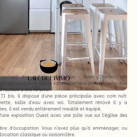
 *
isement des quartiers Belsunce - Saint Charles, cet
est au quatrième étage sans ascenseur dans un immeuble
a façade a été refaite.
T1 bis, il dispose d'une pièce principale avec coin nuit.
enette, salle d'eau avec wc. Totalement rénové il y a
es, il est vendu entièrement meublé et équipé.
d'une exposition Ouest avec une jolie vue sur l'église des
libre d'occupation. Vous n'avez plus qu'à emménager, ou
n location classique ou saisonnIère.