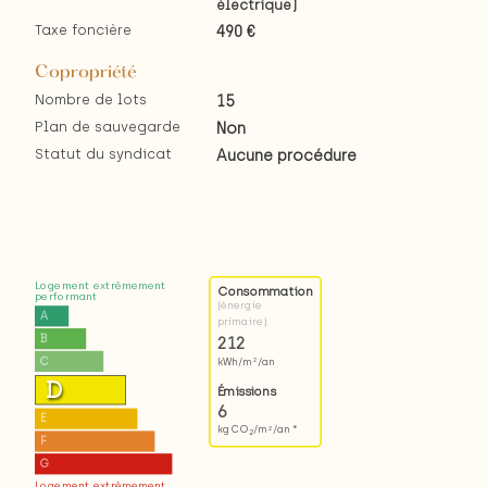
électrique)
Taxe foncière
490 €
Copropriété
Nombre de lots
15
Plan de sauvegarde
Non
Statut du syndicat
Aucune procédure
Logement extrêmement
Consommation
performant
(énergie
A
primaire)
B
212
C
kWh/m
/an
2
D
Émissions
6
E
kg CO
/m
/an *
2
2
F
G
Logement extrêmement